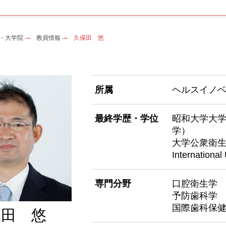
・大学院
教員情報
久保田 悠
所属
ヘルスイノ
最終学歴・学位
昭和大学大
学
大学公衆衛
Internati
専門分野
口腔衛生学
予防歯科学
国際歯科保
保田 悠