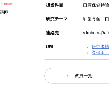
 Kubota
担当科目
口腔保健特
講師
研究テーマ
乳歯う蝕 
連絡先
y.kubota-j3a[
URL
研究者
久保田
教員一覧