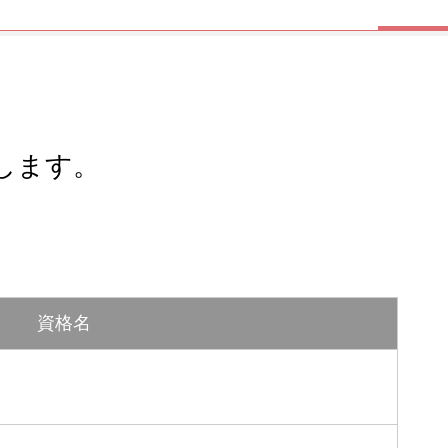
します。
資格名