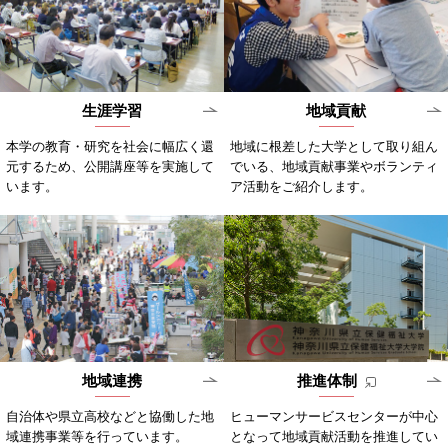
生涯学習
地域貢献
本学の教育・研究を社会に幅広く還
地域に根差した大学として取り組ん
元するため、公開講座等を実施して
でいる、地域貢献事業やボランティ
います。
ア活動をご紹介します。
地域連携
推進体制
自治体や県立高校などと協働した地
ヒューマンサービスセンターが中心
域連携事業等を行っています。
となって地域貢献活動を推進してい