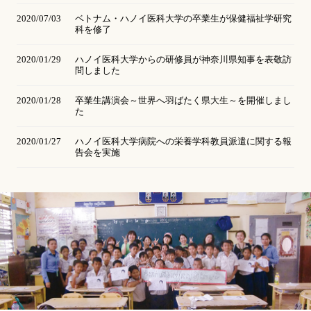
2020/07/03
ベトナム・ハノイ医科⼤学の卒業⽣が保健福祉学研究
科を修了
2020/01/29
ハノイ医科大学からの研修員が神奈川県知事を表敬訪
問しました
2020/01/28
卒業生講演会～世界へ羽ばたく県大生～を開催しまし
た
2020/01/27
ハノイ医科大学病院への栄養学科教員派遣に関する報
告会を実施