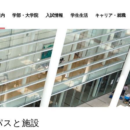
案内
学部・大学院
入試情報
学生生活
キャリア・就職
パスと施設