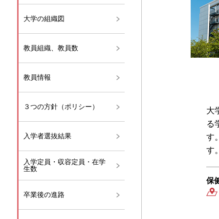
大学の組織図
教員組織、教員数
教員情報
３つの方針（ポリシー）
大
る
入学者選抜結果
す
す
入学定員・収容定員・在学
生数
保
卒業後の進路