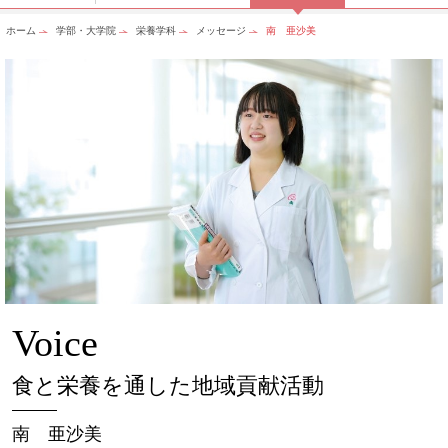
ホーム
学部・大学院
栄養学科
メッセージ
南 亜沙美
Voice
食と栄養を通した地域貢献活動
南 亜沙美