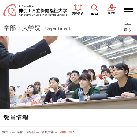
ACCESS
資料請求
SEARCH
学部・大学院
Department
戻る
教員情報
ホーム
学部・大学院
教員情報
和田 義人