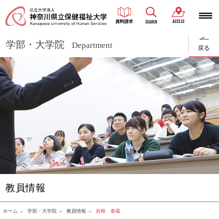
ACCESS
資料請求
SEARCH
学部・大学院
Department
戻る
教員情報
ホーム
学部・大学院
教員情報
岩根 泰蔵