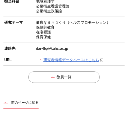
担当科目
地域看護学
公衆衛生看護管理論
公衆衛生政策論
研究テーマ
健康なまちづくり（ヘルスプロモーション）
保健師教育
在宅看護
保育保健
連絡先
dai-4fq@kuhs.ac.jp
URL
研究者情報データベースはこちら
教員一覧
前のページに戻る