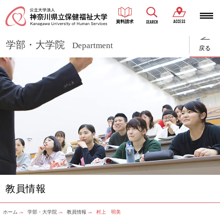
ACCESS
資料請求
SEARCH
学部・大学院
Department
戻る
教員情報
ホーム
学部・大学院
教員情報
村上 明美