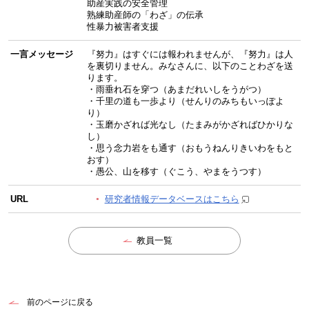
助産実践の安全管理
熟練助産師の「わざ」の伝承
性暴力被害者支援
一言メッセージ
『努力』はすぐには報われませんが、『努力』は人
を裏切りません。みなさんに、以下のことわざを送
ります。
・雨垂れ石を穿つ（あまだれいしをうがつ）
・千里の道も一歩より（せんりのみちもいっぽよ
り）
・玉磨かざれば光なし（たまみがかざればひかりな
し）
・思う念力岩をも通す（おもうねんりきいわをもと
おす）
・愚公、山を移す（ぐこう、やまをうつす）
URL
研究者情報データベースはこちら
教員一覧
前のページに戻る