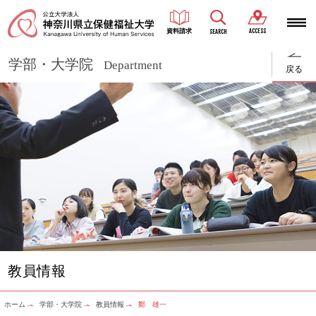
ACCESS
資料請求
SEARCH
学部・大学院
Department
戻る
教員情報
ホーム
学部・大学院
教員情報
鄭 雄一