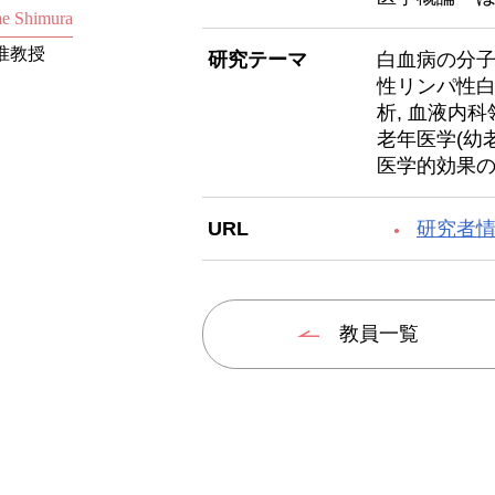
e Shimura
准教授
研究テーマ
白血病の分子
性リンパ性
析, 血液内
老年医学(幼
医学的効果の
URL
研究者
教員一覧