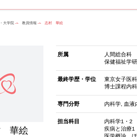
・大学院
教員情報
志村 華絵
所属
人間総合科
保健福祉学
最終学歴・学位
東京女子医
博士課程内科
専門分野
内科学, 血
担当科目
内科学1・2
村 華絵
疾病と治療1
医学概論 