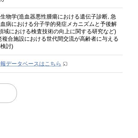
生物学(造血器悪性腫瘍における遺伝子診断, 急
白血病における分子学的発症メカニズムと予後解
科領域における検査技術の向上に関する研究など)
老複合施設における世代間交流が高齢者に与える
検討)
情報データベースはこちら