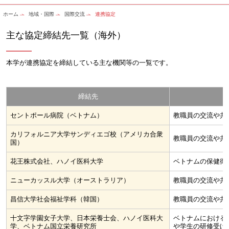
ホーム
地域・国際
国際交流
連携協定
主な協定締結先一覧（海外）
本学が連携協定を締結している主な機関等の一覧です。
締結先
セントポール病院（ベトナム）
教職員の交流や共
カリフォルニア大学サンディエゴ校（アメリカ合衆
教職員の交流や共
国）
花王株式会社、ハノイ医科大学
ベトナムの保健衛
ニューカッスル大学（オーストラリア）
教職員の交流や共
昌信大学社会福祉学科（韓国）
教職員の交流や共
十文字学園女子大学、日本栄養士会、ハノイ医科大
ベトナムにおける
学、ベトナム国立栄養研究所
や学生の研修受け