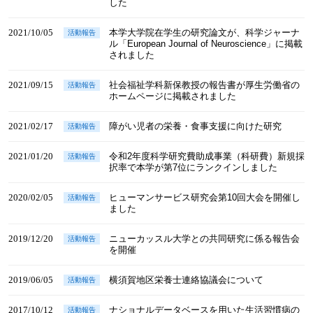
した
2021/10/05
本学大学院在学生の研究論文が、科学ジャーナ
活動報告
ル「European Journal of Neuroscience」に掲載
されました
2021/09/15
社会福祉学科新保教授の報告書が厚生労働省の
活動報告
ホームページに掲載されました
2021/02/17
障がい児者の栄養・食事支援に向けた研究
活動報告
2021/01/20
令和2年度科学研究費助成事業（科研費）新規採
活動報告
択率で本学が第7位にランクインしました
2020/02/05
ヒューマンサービス研究会第10回大会を開催し
活動報告
ました
2019/12/20
ニューカッスル大学との共同研究に係る報告会
活動報告
を開催
2019/06/05
横須賀地区栄養士連絡協議会について
活動報告
2017/10/12
ナショナルデータベースを用いた生活習慣病の
活動報告