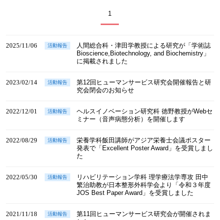
1
2025/11/06
人間総合科・津田学教授による研究が「学術誌
活動報告
Bioscience,Biotechnology, and Biochemistry」
に掲載されました
2023/02/14
第12回ヒューマンサービス研究会開催報告と研
活動報告
究会閉会のお知らせ
2022/12/01
ヘルスイノベーション研究科 徳野教授がWebセ
活動報告
ミナー（音声病態分析）を開催します
2022/08/29
栄養学科飯田講師がアジア栄養士会議ポスター
活動報告
発表で「Excellent Poster Award」を受賞しまし
た
2022/05/30
リハビリテーション学科 理学療法学専攻 田中
活動報告
繁治助教が日本整形外科学会より「令和３年度
JOS Best Paper Award」を受賞しました
2021/11/18
第11回ヒューマンサービス研究会が開催されま
活動報告