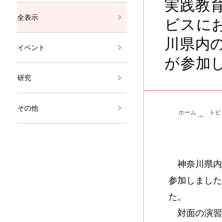
実践教
全表示
ビスに
川県内
イベント
が参加
研究
その他
ホーム
トピ
神奈川県内
参加しました
た。
対面の演習で