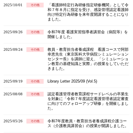
2025/10/01
「看護師特定行為研修指定研修機関」として令
その他
和７年８月に指定を受け、感染管理認定看護師
向け特定行為研修を来年度開講することになり
ました。
2025/09/26
令和7年度 看護実習指導者講習会（病院等）を
その他
開催しました。
2025/09/24
教員・教育担当者養成課程 看護コースで阿部
その他
幸恵先生（東京医科大学病院シミュレーション
センター長）を講師に迎え、「シミュレーショ
ン教育の基礎知識と実際」の授業をしていただ
きました。
2025/09/19
Library Letter 2025/09 (Vol.5)
その他
2025/08/08
認定看護管理者教育課程サードレベルの卒業生
その他
を対象に「令和７年度認定看護管理者認定審査
に向けてのフォローアップ研修」を開催しまし
た。
2025/05/26
令和7年度教員・教育担当者養成課程介護コー
その他
ス（介護教員講習会）の授業が開講しました。