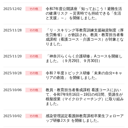
2025/12/02
令和7年度公開講座「知っておこう！避難生活
その他
の健康リスク ～災害時でも持続できる「生活
と支援」～」 を開催しました。
2025/11/28
「リ・スキリング等教育訓練支援融資制度（厚
その他
生労働省）」が創設され、教員・教育担当者養
成課程（看護コース・介護コース）が対象とな
りました。
2025/11/20
「神奈川らくらく介護研修」Aコースを開催し
その他
ました。（９月29日、９月30日）
2025/10/28
令和７年度トピックス研修「未来の自分×キャ
その他
リアの創造」 を開催しました。
2025/10/06
教員・教育担当者養成課程 看護コースにおい
その他
て、令和7年9月16日～19日の4日間、受講生が
模擬授業（マイクロティーチング）に取り組み
ました。
2025/10/02
感染管理認定看護師教育課程卒業生フォローア
その他
ップ研修Jスタ を開催しました。