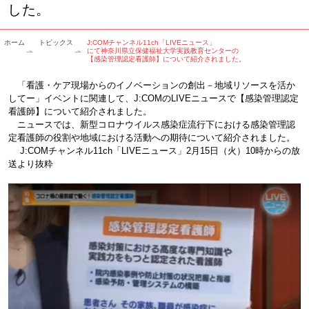
した。
ホーム
トピックス
J:COMチャンネル11ch「LIVEニュース」
にて神奈川県立保健福祉大学実践教育センターの
【感染管理認定看護師】について紹介されました。
「看護・ケア現場からのイノベーションの創出－地域リソースを活か
してー」イベントに関連して、J:COMのLIVEニュースで【感染管理認定
看護師】について紹介されました。
ニュースでは、新型コロナウイルス感染症流行下における感染管理認
定看護師の役割や地域における活動への期待について紹介されました。
J:COMチャンネル11ch「LIVEニュース」2月15日（火）10時からの放
送より抜粋