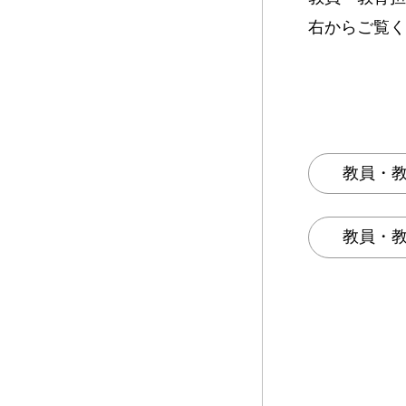
右からご覧く
教員・教
教員・教