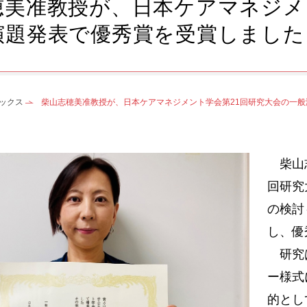
穂美准教授が、日本ケアマネジメ
演題発表で優秀賞を受賞しました
ックス
柴山志穂美准教授が、日本ケアマネジメント学会第21回研究大会の一
柴山志
回研究
の検討
し、優
研究は
ー様式
的とし