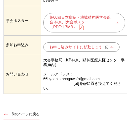
の提言～
第66回日本病院・地域精神医学会総
学会ポスター
会 神奈川大会ポスター
（PDF:1.7MB）
参加お申込み
お申し込みサイトに移動します
大会事務局（KP神奈川精神医療人権センター事
務局内）
お問い合わせ
メールアドレス：
66byochi.kanagawa[at]gmail.com
[at]を@に置き換えてくださ
い。
前のページに戻る