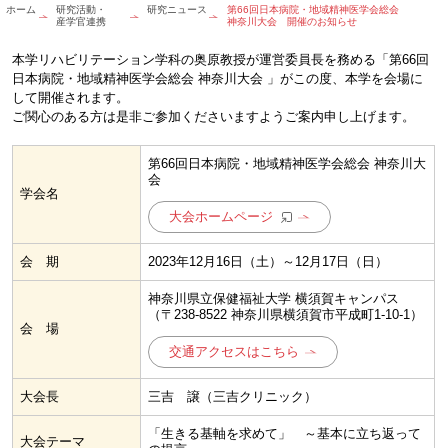
ホーム
研究活動・
研究ニュース
第66回日本病院・地域精神医学会総会
産学官連携
神奈川大会 開催のお知らせ
本学リハビリテーション学科の奥原教授が運営委員長を務める「第66回
日本病院・地域精神医学会総会 神奈川大会 」がこの度、本学を会場に
して開催されます。
ご関心のある方は是非ご参加くださいますようご案内申し上げます。
第66回日本病院・地域精神医学会総会 神奈川大
会
学会名
大会ホームページ
会 期
2023年12月16日（土）～12月17日（日）
神奈川県立保健福祉大学 横須賀キャンパス
（〒238-8522 神奈川県横須賀市平成町1-10-1）
会 場
交通アクセスはこちら
大会長
三吉 譲（三吉クリニック）
「生きる基軸を求めて」 ～基本に立ち返って
大会テーマ