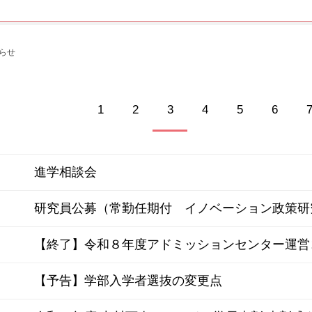
らせ
1
2
3
4
5
6
進学相談会
研究員公募（常勤任期付 イノベーション政策研
【終了】令和８年度アドミッションセンター運営
【予告】学部入学者選抜の変更点