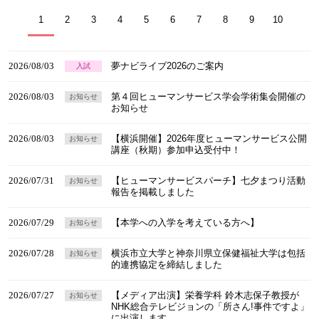
1
2
3
4
5
6
7
8
9
10
2026/08/03
夢ナビライブ2026のご案内
入試
2026/08/03
第４回ヒューマンサービス学会学術集会開催の
お知らせ
お知らせ
2026/08/03
【横浜開催】2026年度ヒューマンサービス公開
お知らせ
講座（秋期）参加申込受付中！
2026/07/31
【ヒューマンサービスパーチ】七夕まつり活動
お知らせ
報告を掲載しました
2026/07/29
【本学への入学を考えている方へ】
お知らせ
2026/07/28
横浜市立大学と神奈川県立保健福祉大学は包括
お知らせ
的連携協定を締結しました
2026/07/27
【メディア出演】栄養学科 鈴木志保子教授が
お知らせ
NHK総合テレビジョンの「所さん!事件ですよ」
に出演します