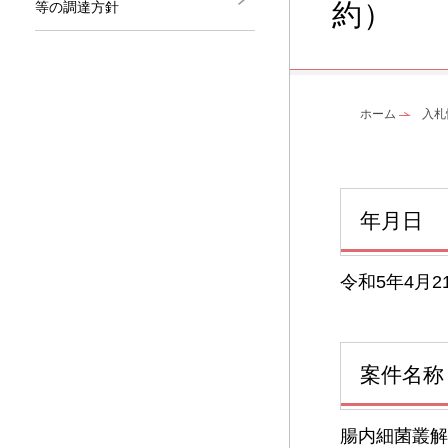
約）
等の調達方針
ホーム
入札
年月日
令和5年4月2
案件名称
腸内細菌叢解