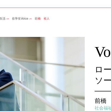
生活
在学生Voice
前橋 裕人
Vo
ロ
ソ
前橋
社会福