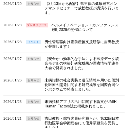
2026/01/29
【2月13日から配信】県主催の健康経営オン
お知らせ
デマンドセミナーで成松教授が講演を行いま
す。
2026/01/28
ヘルスイノベーション・カンファレンス
プレスリリース
殿町2026の開催について
2026/01/28
男性管理職向け産前産後支援研修に吉田教授
イベント
が登壇します！
2026/01/27
【安全かつ効率的な手法による医療データ統
お知らせ
合モデルの構築】研究成果が医療情報学連合
大会で発表されました。
2026/01/26
未病指標の社会実装と遺伝情報を用いた個別
お知らせ
化医療の開発に関する研究成果を国際合同シ
ンポジウムで発表しました。
2026/01/23
未病指標アプリの活用に関する論文がJMIR
お知らせ
Human Factors誌に掲載されました。
2026/01/21
吉田教授・錦谷客員研究員らが、第32回日本
お知らせ
行動医学会学術総会にて優秀演題賞を受賞し
ました！