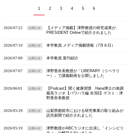
1
2
3
4
5
6
2026/07/22
【メディア掲載】津野教授の研究成果が、
お知らせ
PRESIDENT Onlineで紹介されました
2026/07/10
本学教員 メディア掲載情報（7月８日）
お知らせ
2026/07/09
本学教員 新刊紹介
お知らせ
2026/07/07
津野香奈美教授が「LIBERARY（リベラリ
お知らせ
ー）」で講義動画を公開しました
2026/06/01
【Podcast】聞く健康習慣 Hana博士の体調
お知らせ
最高ラジオ【パワハラ編 全3回】ゲスト：津
野香奈美教授
2026/05/29
山梨県都留市における研究事業の取り組みが
お知らせ
読売新聞で紹介されました
2026/05/19
津野教授がABCラジオに出演し「インシビリ
お知らせ
ティ」の解説を行いました