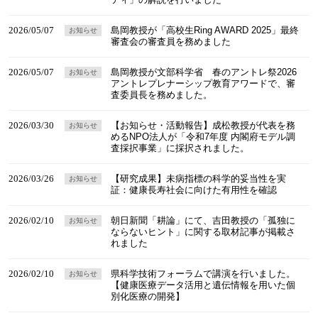
2026/05/07
島岡教授が「高校生Ring AWARD 2025」最終
お知らせ
審査会の審査員を務めました
2026/05/07
島岡教授が文部科学省 春のアントレ祭2026
お知らせ
アントレプレナーシップ教育アワードで、審
査委員長を務めました。
2026/03/30
【お知らせ・活動報告】成松教授が代表を務
お知らせ
めるNPO法人が「令和7年度 内閣府モデル調
査採択事業」に採択されました。
2026/03/26
【研究成果】未病指標の科学的妥当性を実
お知らせ
証：健康長寿社会に向けた有用性を確認
2026/02/10
朝日新聞「耕論」にて、吉田教授の「孤独に
お知らせ
ならないヒント」に関する取材記事が掲載さ
れました
2026/02/10
県科学技術フォーラムで講演を行いました。
お知らせ
【健康医療データ活用と遺伝情報を用いた個
別化医療の開発】