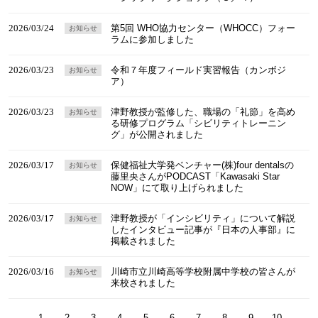
2026/03/24
第5回 WHO協力センター（WHOCC）フォー
お知らせ
ラムに参加しました
2026/03/23
令和７年度フィールド実習報告（カンボジ
お知らせ
ア）
2026/03/23
津野教授が監修した、職場の「礼節」を高め
お知らせ
る研修プログラム「シビリティトレーニン
グ」が公開されました
2026/03/17
保健福祉大学発ベンチャー(株)four dentalsの
お知らせ
藤里央さんがPODCAST「Kawasaki Star
NOW」にて取り上げられました
2026/03/17
津野教授が「インシビリティ」について解説
お知らせ
したインタビュー記事が『日本の人事部』に
掲載されました
2026/03/16
川崎市立川崎高等学校附属中学校の皆さんが
お知らせ
来校されました
1
2
3
4
5
6
7
8
9
10