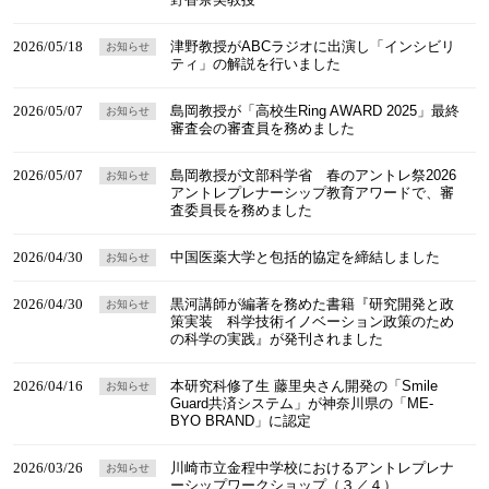
2026/05/18
津野教授がABCラジオに出演し「インシビリ
お知らせ
ティ」の解説を行いました
2026/05/07
島岡教授が「高校生Ring AWARD 2025」最終
お知らせ
審査会の審査員を務めました
2026/05/07
島岡教授が文部科学省 春のアントレ祭2026
お知らせ
アントレプレナーシップ教育アワードで、審
査委員長を務めました
2026/04/30
中国医薬大学と包括的協定を締結しました
お知らせ
2026/04/30
黒河講師が編著を務めた書籍『研究開発と政
お知らせ
策実装 科学技術イノベーション政策のため
の科学の実践』が発刊されました
2026/04/16
本研究科修了生 藤里央さん開発の「Smile
お知らせ
Guard共済システム」が神奈川県の「ME-
BYO BRAND」に認定
2026/03/26
川崎市立金程中学校におけるアントレプレナ
お知らせ
ーシップワークショップ（３／４）