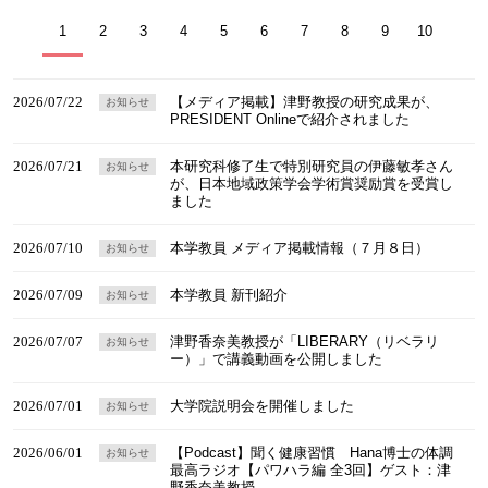
1
2
3
4
5
6
7
8
9
10
2026/07/22
【メディア掲載】津野教授の研究成果が、
お知らせ
PRESIDENT Onlineで紹介されました
2026/07/21
本研究科修了生で特別研究員の伊藤敏孝さん
お知らせ
が、日本地域政策学会学術賞奨励賞を受賞し
ました
2026/07/10
本学教員 メディア掲載情報（７月８日）
お知らせ
2026/07/09
本学教員 新刊紹介
お知らせ
2026/07/07
津野香奈美教授が「LIBERARY（リベラリ
お知らせ
ー）」で講義動画を公開しました
2026/07/01
大学院説明会を開催しました
お知らせ
2026/06/01
【Podcast】聞く健康習慣 Hana博士の体調
お知らせ
最高ラジオ【パワハラ編 全3回】ゲスト：津
野香奈美教授