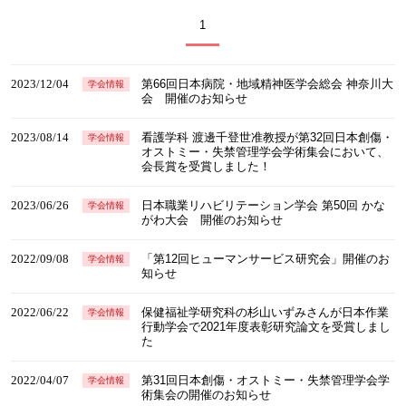
1
2023/12/04
第66回日本病院・地域精神医学会総会 神奈川大
学会情報
会 開催のお知らせ
2023/08/14
看護学科 渡邊千登世准教授が第32回日本創傷・
学会情報
オストミー・失禁管理学会学術集会において、
会長賞を受賞しました！
2023/06/26
日本職業リハビリテーション学会 第50回 かな
学会情報
がわ大会 開催のお知らせ
2022/09/08
「第12回ヒューマンサービス研究会」開催のお
学会情報
知らせ
2022/06/22
保健福祉学研究科の杉山いずみさんが日本作業
学会情報
行動学会で2021年度表彰研究論文を受賞しまし
た
2022/04/07
第31回日本創傷・オストミー・失禁管理学会学
学会情報
術集会の開催のお知らせ