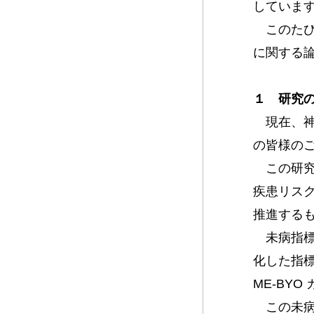
していま
このたび
に関する論文
１ 研究
現在、神奈
の皆様の
この研究
疾患リス
推進する
未病指標
化した指
ME-BY
この未病