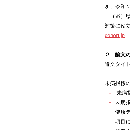
を、令和
（※）県
対策に役
cohort.jp
２ 論文
論文タイトル：Th
（未病
未病指標
未病
未病
健康
項目