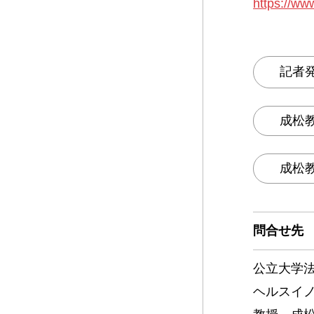
https://www
記者発
成松
成松
問合せ先
公立大学
ヘルスイ