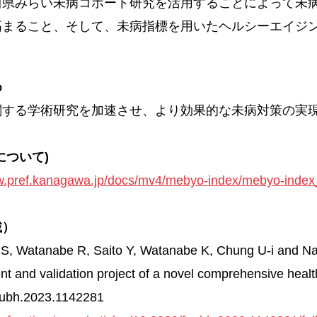
川県みらい未病コホート研究を活用することによって未
高まること、そして、未病指標を用いたヘルシーエイジ
め
する学術研究を加速させ、より効果的な未病対策の実
について)
w.pref.kanagawa.jp/docs/mv4/mebyo-index/mebyo-index
載）
S, Watanabe R, Saito Y, Watanabe K, Chung U-i and N
t and validation project of a novel comprehensive healt
pubh.2023.1142281