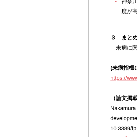
神奈
度が
３ まと
未病に関
(未病指標
https://ww
（論文掲
Nakamura 
developmen
10.3389/f