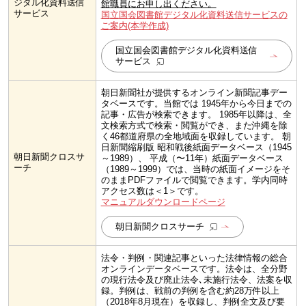
ジタル化資料送信
館職員にお申し出ください。
サービス
国立国会図書館デジタル化資料送信サービスの
ご案内(本学作成)​
国立国会図書館デジタル化資料送信
サービス
朝日新聞社が提供するオンライン新聞記事デー
タベースです。当館では 1945年から今日までの
記事・広告が検索できます。 1985年以降は、全
文検索方式で検索・閲覧ができ、また沖縄を除
く46都道府県の全地域面を収録しています。 朝
日新聞縮刷版 昭和戦後紙面データベース（1945
朝日新聞クロスサ
～1989）、 平成（〜11年）紙面データベース
ーチ
（1989～1999）では、当時の紙面イメージをそ
のままPDFファイルで閲覧できます。学内同時
アクセス数は＜1＞です。
マニュアルダウンロードページ
朝日新聞クロスサーチ
法令・判例・関連記事といった法律情報の総合
オンラインデータベースです。法令は、全分野
の現行法令及び廃止法令､未施行法令、法案を収
録。判例は、戦前の判例を含む約28万件以上
（2018年8月現在）を収録し、判例全文及び要