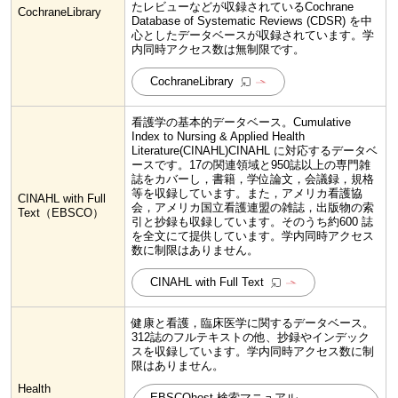
たレビューなどが収録されているCochrane
CochraneLibrary
Database of Systematic Reviews (CDSR) を中
心としたデータベースが収録されています。学
内同時アクセス数は無制限です。
CochraneLibrary
看護学の基本的データベース。Cumulative
Index to Nursing & Applied Health
Literature(CINAHL)CINAHL に対応するデータベ
ースです。17の関連領域と950誌以上の専門雑
誌をカバーし，書籍，学位論文，会議録，規格
等を収録しています。また，アメリカ看護協
CINAHL with Full
会，アメリカ国立看護連盟の雑誌，出版物の索
Text（EBSCO）
引と抄録も収録しています。そのうち約600 誌
を全文にて提供しています。学内同時アクセス
数に制限はありません。
CINAHL with Full Text
健康と看護，臨床医学に関するデータベース。
312誌のフルテキストの他、抄録やインデック
スを収録しています。学内同時アクセス数に制
限はありません。
Health
EBSCOhost 検索マニュアル