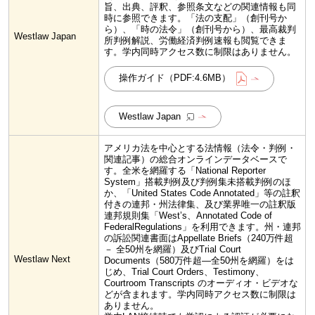
旨、出典、評釈、参照条文などの関連情報も同
時に参照できます。「法の支配」（創刊号か
ら）、「時の法令」（創刊号から）、最高裁判
Westlaw Japan
所判例解説、労働経済判例速報も閲覧できま
す。学内同時アクセス数に制限はありません。
操作ガイド（PDF:4.6MB）
Westlaw Japan
アメリカ法を中心とする法情報（法令・判例・
関連記事）の総合オンラインデータベースで
す。全米を網羅する「National Reporter
System」搭載判例及び判例集未搭載判例のほ
か、「United States Code Annotated」等の註釈
付きの連邦・州法律集、及び業界唯一の註釈版
連邦規則集「West’s、Annotated Code of
FederalRegulations」を利用できます。州・連邦
の訴訟関連書面はAppellate Briefs（240万件超
－ 全50州を網羅）及びTrial Court
Westlaw Next
Documents（580万件超―全50州を網羅）をは
じめ、Trial Court Orders、Testimony、
Courtroom Transcripts のオーディオ・ビデオな
どが含まれます。学内同時アクセス数に制限は
ありません。