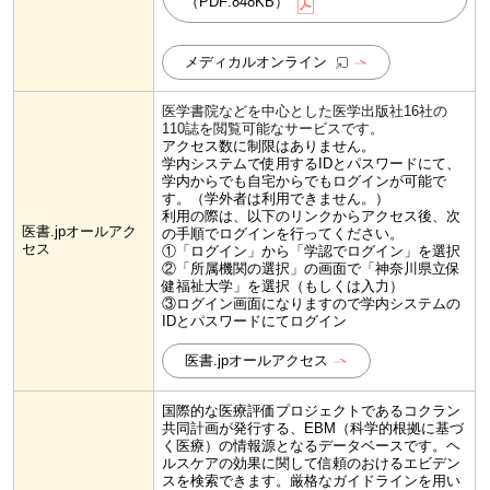
（PDF:848KB）
メディカルオンライン
医学書院などを中心とした
医学出版社16社の
110誌を閲覧可能なサービスです。
アクセス数に制限はありません。
学内システムで使用するIDとパスワードにて、
学内からでも自宅からでもログインが可能で
す。（学外者は利用できません。）
利用の際は、以下のリンクからアクセス後、次
医書.jpオールアク
の手順でログインを行ってください。
セス
①「ログイン」から「学認でログイン」を選択
②「所属機関の選択」の画面で「神奈川県立保
健福祉大学」を選択（もしくは入力）
③ログイン画面になりますので学内システムの
IDとパスワードにてログイン
医書.jpオールアクセス
国際的な医療評価プロジェクトであるコクラン
共同計画が発行する、EBM（科学的根拠に基づ
く医療）の情報源となるデータベースです。ヘ
ルスケアの効果に関して信頼のおけるエビデン
スを検索できます。厳格なガイドラインを用い