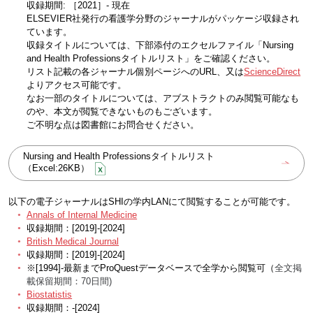
収録期間: ［2021］- 現在
ELSEVIER社発行の看護学分野のジャーナルがパッケージ収録され
ています。
収録タイトルについては、下部添付のエクセルファイル「Nursing
and Health Professionsタイトルリスト」をご確認ください。
リスト記載の各ジャーナル個別ページへのURL、又は
ScienceDirect
よりアクセス可能です。
なお一部のタイトルについては、アブストラクトのみ閲覧可能なも
のや、本文が閲覧できないものもございます。
ご不明な点は図書館にお問合せください。
Nursing and Health Professionsタイトルリスト
（Excel:26KB）
以下の電子ジャーナルはSHIの学内LANにて閲覧することが可能です。
Annals of Internal Medicine
収録期間：[2019]-[2024]
British Medical Journal
収録期間：[2019]-[2024]
※[1994]-最新までProQuestデータベースで全学から閲覧可（
全文掲
載保留期間：70日間)
Biostatistis
収録期間：-[2024]