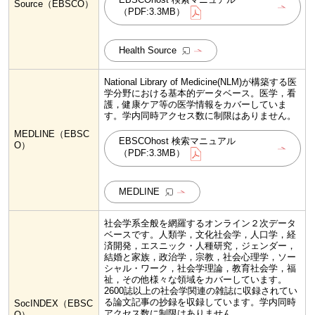
Source（EBSCO）
（PDF:3.3MB）
Health Source
National Library of Medicine(NLM)が構築する医
学分野における基本的データベース。医学，看
護，健康ケア等の医学情報をカバーしていま
す。学内同時アクセス数に制限はありません。
MEDLINE（EBSC
EBSCOhost 検索マニュアル
O）
（PDF:3.3MB）
MEDLINE
社会学系全般を網羅するオンライン２次データ
ベースです。人類学，文化社会学，人口学，経
済開発，エスニック・人種研究，ジェンダー，
結婚と家族，政治学，宗教，社会心理学，ソー
シャル・ワーク，社会学理論，教育社会学，福
祉，その他様々な領域をカバーしています。
2600誌以上の社会学関連の雑誌に収録されてい
る論文記事の抄録を収録しています。学内同時
SocINDEX（EBSC
アクセス数に制限はありません。
O）