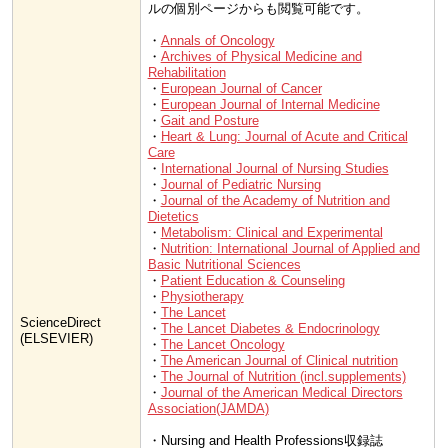
ルの個別ページからも閲覧可能です。
・
Annals of Oncology
・
Archives of Physical Medicine and
Rehabilitation
・
European Journal of Cancer
・
European Journal of Internal Medicine
・
Gait and Posture
・
Heart & Lung: Journal of Acute and Critical
Care
・
International Journal of Nursing Studies
・
Journal of Pediatric Nursing
・
Journal of the Academy of Nutrition and
Dietetics
・
Metabolism: Clinical and Experimental
・
Nutrition: International Journal of Applied and
Basic Nutritional Sciences
・
Patient Education & Counseling
・
Physiotherapy
・
The Lancet
ScienceDirect
・
The Lancet Diabetes & Endocrinology
(ELSEVIER)
・
The Lancet Oncology
・
The American Journal of Clinical nutrition
・
The Journal of Nutrition (incl.supplements)
・
Journal of the American Medical Directors
Association(JAMDA)
・Nursing and Health Professions収録誌