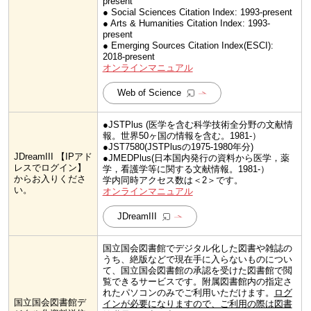
present
● Social Sciences Citation Index: 1993-present
● Arts & Humanities Citation Index: 1993-
present
● Emerging Sources Citation Index(ESCI):
2018-present
オンラインマニュアル
Web of Science
●JSTPlus (医学を含む科学技術全分野の文献情
報。世界50ヶ国の情報を含む。1981-）
●JST7580(JSTPlusの1975-1980年分)
JDreamIII 【IPアド
●JMEDPlus(日本国内発行の資料から医学，薬
レスでログイン】
学，看護学等に関する文献情報。1981-）
からお入りくださ
学内同時アクセス数は＜2＞です。
い。
オンラインマニュアル
JDreamIII
国立国会図書館でデジタル化した図書や雑誌の
うち、絶版などで現在手に入らないものについ
て、国立国会図書館の承認を受けた図書館で閲
覧できるサービスです。附属図書館内の指定さ
れたパソコンのみでご利用いただけます。
ログ
国立国会図書館デ
インが必要になりますので、ご利用の際は図書