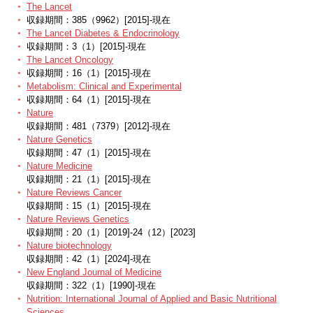
The Lancet
収録期間：385（9962）[2015]-現在
The Lancet Diabetes & Endocrinology
収録期間：3（1）[2015]-現在
The Lancet Oncology
収録期間：16（1）[2015]-現在
Metabolism: Clinical and Experimental
収録期間：64（1）[2015]-現在
Nature
収録期間：481（7379）[2012]-現在
Nature Genetics
収録期間：47（1）[2015]-現在
Nature Medicine
収録期間：21（1）[2015]-現在
Nature Reviews Cancer
収録期間：15（1）[2015]-現在
Nature Reviews Genetics
収録期間：20（1）[2019]-24（12）[2023]
Nature biotechnology
収録期間：42（1）[2024]-現在
New England Journal of Medicine
収録期間：322（1）[1990]-現在
Nutrition: International Journal of Applied and Basic Nutritional
Sciences