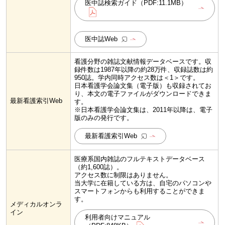
医中誌検索ガイド（PDF:11.1MB）
医中誌Web
看護分野の雑誌文献情報データベースです。収
録件数は1987年以降の約28万件、収録誌数は約
950誌。学内同時アクセス数は＜1＞です。
日本看護学会論文集（電子版）も収録されてお
り、本文の電子ファイルがダウンロードできま
最新看護索引Web
す。
※日本看護学会論文集は、2011年以降は、電子
版のみの発行です。
最新看護索引Web
医療系国内雑誌のフルテキストデータベース
（約1,600誌）。
アクセス数に制限はありません。
当大学に在籍している方は、自宅のパソコンや
スマートフォンからも利用することができま
す。
メディカルオンラ
イン
利用者向けマニュアル