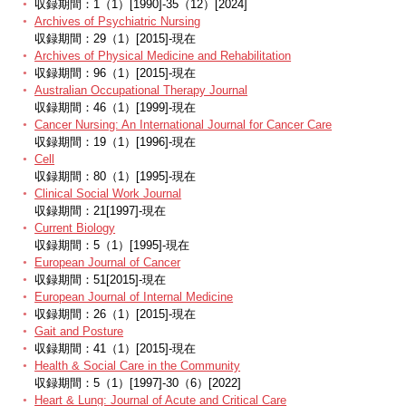
収録期間：1（1）[1990]-35（12）[2024]
Archives of Psychiatric Nursing
収録期間：29（1）[2015]-現在
Archives of Physical Medicine and Rehabilitation
収録期間：96（1）[2015]-現在
Australian Occupational Therapy Journal
収録期間：46（1）[1999]-現在
Cancer Nursing: An International Journal for Cancer Care
収録期間：19（1）[1996]-現在
Cell
収録期間：80（1）[1995]-現在
Clinical Social Work Journal
収録期間：21[1997]-現在
Current Biology
収録期間：5（1）[1995]-現在
European Journal of Cancer
収録期間：51[2015]-現在
European Journal of Internal Medicine
収録期間：26（1）[2015]-現在
Gait and Posture
収録期間：41（1）[2015]-現在
Health & Social Care in the Community
収録期間：5（1）[1997]-30（6）[2022]
Heart & Lung: Journal of Acute and Critical Care