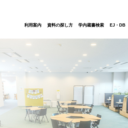
利用
案内
資料の
探し方
学内蔵書
検索
EJ・DB