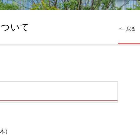
について
戻る
て
（木）