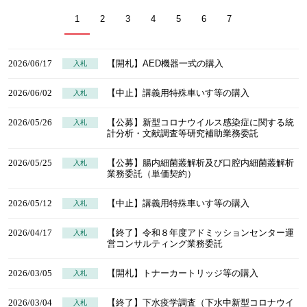
1
2
3
4
5
6
7
2026/06/17
【開札】AED機器一式の購入
入札
2026/06/02
【中止】講義用特殊車いす等の購入
入札
2026/05/26
【公募】新型コロナウイルス感染症に関する統
入札
計分析・文献調査等研究補助業務委託
2026/05/25
【公募】腸内細菌叢解析及び口腔内細菌叢解析
入札
業務委託（単価契約）
2026/05/12
【中止】講義用特殊車いす等の購入
入札
2026/04/17
【終了】令和８年度アドミッションセンター運
入札
営コンサルティング業務委託
2026/03/05
【開札】トナーカートリッジ等の購入
入札
2026/03/04
【終了】下水疫学調査（下水中新型コロナウイ
入札