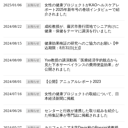
2025/01/06
女性の健康プロジェクトがKAOヘルスケアレ
お知らせ
ポート2025年新年号の巻頭インタビューで紹
介されました
2024/08/22
成松教授が、藤沢市善行団地でシニア向けに
お知らせ
健康・保健をテーマに講演を行いました
2024/08/15
健康効果検証の研究へのご協力のお願い【申
お知らせ
込期限：8月31日(土)】
2024/08/09
Yoo教授の講演動画「医療経済学的観点から
お知らせ
見た下水サーベイランスの費用便益効果」が
公開されました
2024/08/01
【公開】アニュアルレポート2023
お知らせ
2024/07/16
女性の健康プロジェクトの取組について、日
お知らせ
本経済新聞に掲載
2024/06/26
センターと行政が連携した取り組みを紹介し
お知らせ
た特集記事が専門誌に掲載されました
2024/05/27
カリフォルニア大学Davis校のRossini准教授
お知らせ