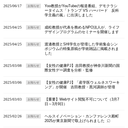
2025/06/17
Yoo教授がYouTubeの報道番組、デモクラシ
お知らせ
ータイムス「トランプ VS ハーバード 反科
学主義の嵐」に出演しました
2025/04/25
成松教授が代表を務めるNPO法人が、ライフ
お知らせ
デザインプログラムのセミナーを開催します
2025/04/25
渡邊教授とSHI学生が登壇した学術集会シン
お知らせ
ポジウムの特集原稿が学術雑誌に掲載されま
した
2025/03/08
【女性の健康PJ】吉田教授が神奈川新聞の国
お知らせ
際女性デー調査を分析・監修
2025/03/06
【女性の健康PJ】「産学医ウェルネスワーキ
お知らせ
ング」が開催 吉田教授・黒河講師が登壇
2025/03/03
【重要】Webサイト閲覧不可について（3月7
お知らせ
日～3月9日）
2025/02/26
ヘルスイノベーション・カンファレンス殿町
お知らせ
2025が東京新聞で取上げられました