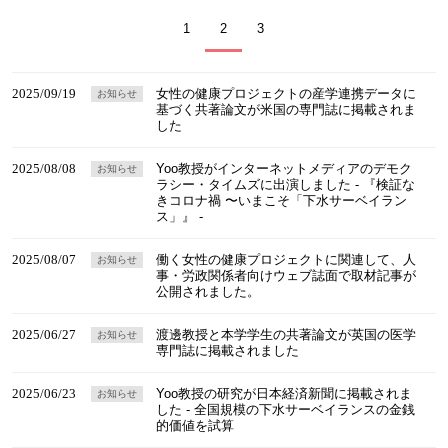
1
2
3
2025/09/19
女性の健康プロジェクトの産学連携データに
お知らせ
基づく共著論文が米国の専門誌に掲載されま
した
2025/08/08
Yoo教授がインターネットメディアのデモク
お知らせ
ラシー・タイムズに出演しました - 『検証な
きコロナ禍 〜いまこそ「下水サーベイラン
ス」』 -
2025/08/07
働く女性の健康プロジェクトに関連して、人
お知らせ
事・労政関係者向けウェブ誌面で取材記事が
公開されました。
2025/06/27
渡邊教授と本学学生の共著論文が英国の医学
お知らせ
専門誌に掲載されました
2025/06/23
Yoo教授の研究が日本経済新聞に掲載されま
お知らせ
した - 全国規模の下水サーベイランスの金銭
的価値を試算